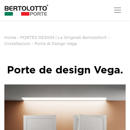
Home
-
PORTES DESIGN | Le Originali Bertolotto®
-
Costellazioni
-
Porta di Design Vega
Porte de design Vega.