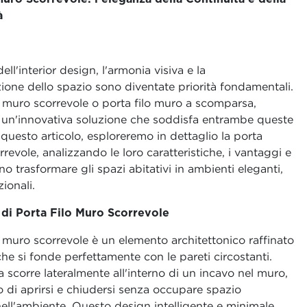
à
ll'interior design, l'armonia visiva e la
one dello spazio sono diventate priorità fondamentali.
o muro scorrevole o porta filo muro a scomparsa,
 un'innovativa soluzione che soddisfa entrambe queste
 questo articolo, esploreremo in dettaglio la porta
revole, analizzando le loro caratteristiche, i vantaggi e
 trasformare gli spazi abitativi in ambienti eleganti,
zionali.
 di Porta Filo Muro Scorrevole
o muro scorrevole è un elemento architettonico raffinato
e si fonde perfettamente con le pareti circostanti.
 scorre lateralmente all'interno di un incavo nel muro,
di aprirsi e chiudersi senza occupare spazio
ell'ambiente. Questo design intelligente e minimale