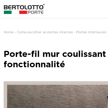
Home
-
Come escolher as portas internas
-
Portes Intérieures
Porte-fil mur coulissant 
fonctionnalité