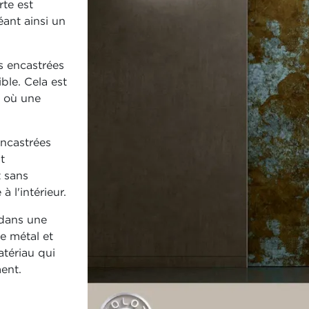
rte est
éant ainsi un
s encastrées
ble. Cela est
, où une
encastrées
t
t sans
 l'intérieur.
 dans une
le métal et
atériau qui
ent.