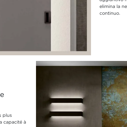
elimina la ne
continuo.
te
s plus
sa capacité à