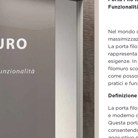
Funzionalit
Nel mondo de
massimizzazi
La porta fil
rappresenta
esigenze. In
filomuro scor
come possono
pratici e fun
Definizione
La porta fil
e moderno ch
Questa porta
consentendo 
aggiuntivo n