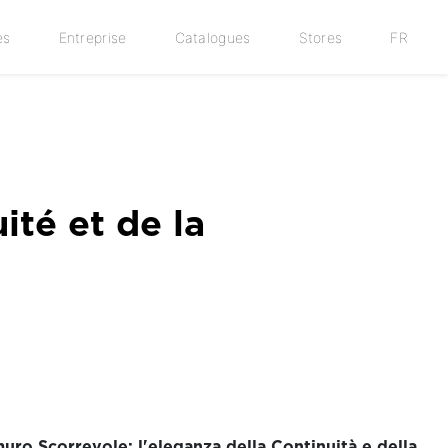
es
Entreprise
Catalogues
Stores
FR
ité et de la
muro Scorrevole: l'eleganza della Continuità e della