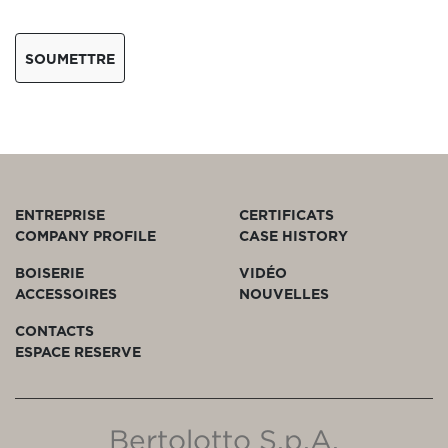
SOUMETTRE
ENTREPRISE
CERTIFICATS
COMPANY PROFILE
CASE HISTORY
BOISERIE
VIDÉO
ACCESSOIRES
NOUVELLES
CONTACTS
ESPACE RESERVE
Bertolotto S.p.A.