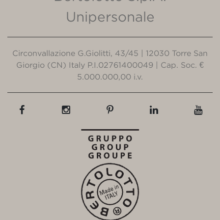
Unipersonale
Circonvallazione G.Giolitti, 43/45 | 12030 Torre San
Giorgio (CN) Italy P.I.02761400049 | Cap. Soc. €
5.000.000,00 i.v.