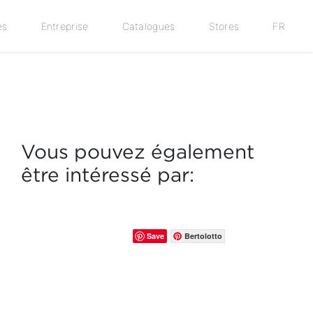
es
Entreprise
Catalogues
Stores
FR
Vous pouvez également
être intéressé par:
Save
Bertolotto