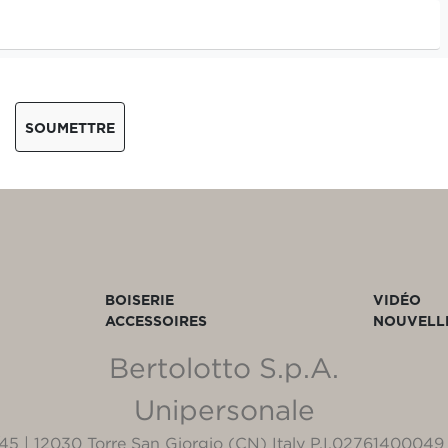
SOUMETTRE
BOISERIE
VIDÉO
ACCESSOIRES
NOUVELL
Bertolotto S.p.A.
Unipersonale
3/45 | 12030 Torre San Giorgio (CN) Italy P.I.02761400049 