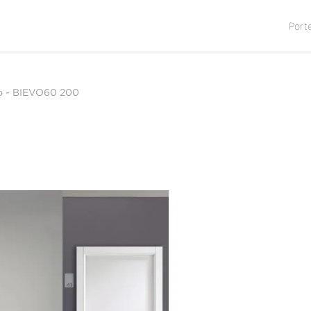
Port
o
-
BIEVO60 200