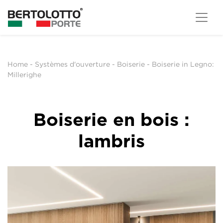
Home
-
Systèmes d'ouverture
-
Boiserie
-
Boiserie in Legno:
Millerighe
Boiserie en bois :
lambris