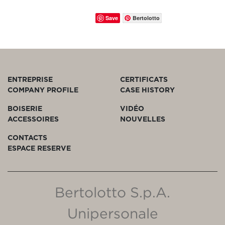
Save
Bertolotto
ENTREPRISE
CERTIFICATS
COMPANY PROFILE
CASE HISTORY
BOISERIE
VIDÉO
ACCESSOIRES
NOUVELLES
CONTACTS
ESPACE RESERVE
Bertolotto S.p.A.
Unipersonale