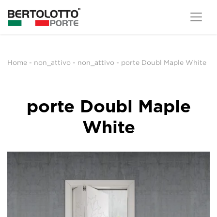
Home
-
non_attivo
-
non_attivo
-
porte Doubl Maple White
porte Doubl Maple
White